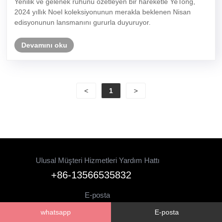
Yenilik ve gelenek ruhunu özetleyen bir hareketle YeTong,
2024 yıllık Noel koleksiyonunun merakla beklenen Nisan
edisyonunun lansmanını gururla duyuruyor.
Devamını oku
<
1
>
Ulusal Müşteri Hizmetleri Yardım Hattı
+86-13566535832
E-posta
sonia.decocraft@gmail.com
whatsapp
E-posta