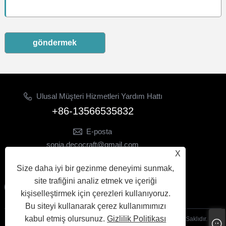
göndermek
Ulusal Müşteri Hizmetleri Yardım Hattı
+86-13566535832
E-posta
sonia.decocraft@gmail.com
X
BİZİ TAKİP EDİN
Size daha iyi bir gezinme deneyimi sunmak,
site trafiğini analiz etmek ve içeriği
kişiselleştirmek için çerezleri kullanıyoruz.
Bu siteyi kullanarak çerez kullanımımızı
kabul etmiş olursunuz.
Gizlilik Politikası
Telif Hakkı© 2024 Yiwu Yetong Trading Co., Ltd. Tüm Hakları Saklıdır.