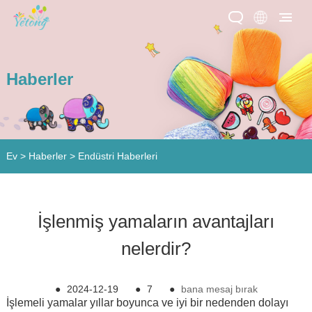
Haberler
Ev
>
Haberler
>
Endüstri Haberleri
İşlenmiş yamaların avantajları
nelerdir?
●
2024-12-19
●
7
●
bana mesaj bırak
İşlemeli yamalar yıllar boyunca ve iyi bir nedenden dolayı