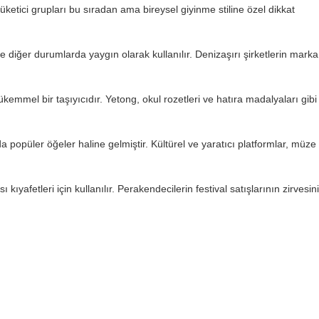
tüketici grupları bu sıradan ama bireysel giyinme stiline özel dikkat
ve diğer durumlarda yaygın olarak kullanılır. Denizaşırı şirketlerin marka
kemmel bir taşıyıcıdır. Yetong, okul rozetleri ve hatıra madalyaları gibi
da popüler öğeler haline gelmiştir. Kültürel ve yaratıcı platformlar, müze
ıyafetleri için kullanılır. Perakendecilerin festival satışlarının zirvesini