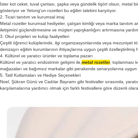
İster kot ceket, tuval çantası, şapka veya gündelik tişört olsun, metal b
gösteriyor ve Yetong'un rozetleri bu eğilim talebini karşılıyor.
2. Ticari tanıtım ve kurumsal imaj
Metal rozetler kurumsal hediyeler, çalışan kimliği veya marka tanıtım araç
iletişimini güçlendirmesine ve müşteri yapışkanlığını artırmasına yardımc
3. Okul projeleri ve kulüp faaliyetleri
Çeşitli öğrenci kulüplerinde, ilgi organizasyonlarında veya mezuniyet tö
denizaşırı eğitim kurumlarının ihtiyaçlarına uygun çeşitli özelleştirilmiş
4. Kültürel ve yaratıcı ürünler ve toplama pazarı
Kültürel ve yaratıcı endüstrinin gelişimi ile,
metal rozetler
, toplanması k
mağazaları ve bağımsız markalar gibi perakende senaryolarına uygun kü
5. Tatil Kutlamaları ve Hediye Seçenekleri
Noel, Şükran Günü ve Cadılar Bayramı gibi festivaller sırasında, yaratıcı m
karşılamalarına yardımcı olmak için farklı festivallere göre düzenli olara