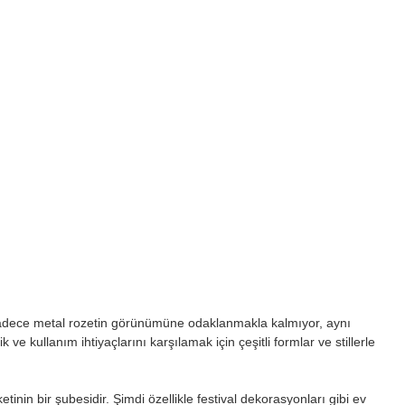
. Sadece metal rozetin görünümüne odaklanmakla kalmıyor, aynı
e kullanım ihtiyaçlarını karşılamak için çeşitli formlar ve stillerle
inin bir şubesidir. Şimdi özellikle festival dekorasyonları gibi ev