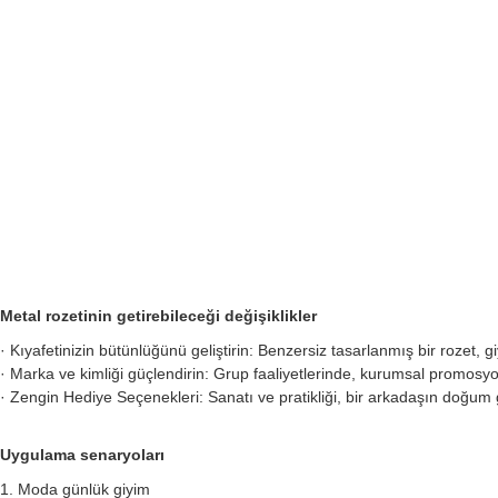
Metal rozetinin getirebileceği değişiklikler
· Kıyafetinizin bütünlüğünü geliştirin: Benzersiz tasarlanmış bir rozet, gi
· Marka ve kimliği güçlendirin: Grup faaliyetlerinde, kurumsal promosyonl
· Zengin Hediye Seçenekleri: Sanatı ve pratikliği, bir arkadaşın doğum gü
Uygulama senaryoları
1. Moda günlük giyim