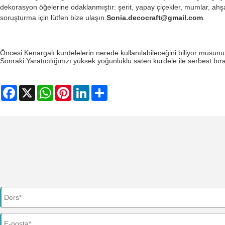
dekorasyon öğelerine odaklanmıştır: şerit, yapay çiçekler, mumlar, ahş
soruşturma için lütfen bize ulaşın.
Sonia.decocraft@gmail.com
.
Öncesi:
Kenargalı kurdelelerin nerede kullanılabileceğini biliyor musun
Sonraki:
Yaratıcılığınızı yüksek yoğunluklu saten kurdele ile serbest bır
Facebook
X
WhatsApp
Pinterest
LinkedIn
Share