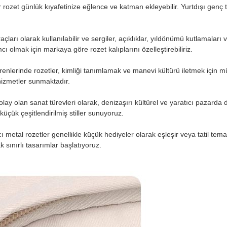
ir rozet günlük kıyafetinize eğlence ve katman ekleyebilir. Yurtdışı genç 
ları olarak kullanılabilir ve sergiler, açıklıklar, yıldönümü kutlamaları 
ı olmak için markaya göre rozet kalıplarını özelleştirebiliriz.
renlerinde rozetler, kimliği tanımlamak ve manevi kültürü iletmek için mü
 hizmetler sunmaktadır.
olay olan sanat türevleri olarak, denizaşırı kültürel ve yaratıcı pazarda 
çük çeşitlendirilmiş stiller sunuyoruz.
etal rozetler genellikle küçük hediyeler olarak eşleşir veya tatil teması k
k sınırlı tasarımlar başlatıyoruz.