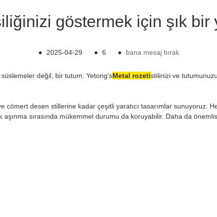
iliğinizi göstermek için şık bi
●
2025-04-29
●
6
●
bana mesaj bırak
 süslemeler değil, bir tutum. Yetong's
Metal rozeti
stilinizi ve tutumunuz
e cömert desen stillerine kadar çeşitli yaratıcı tasarımlar sunuyoruz. Her 
k aşınma sırasında mükemmel durumu da koruyabilir. Daha da önemlisi, h