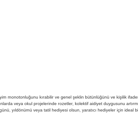
yim monotonluğunu kırabilir ve genel şeklin bütünlüğünü ve kişilik ifadesin
arda veya okul projelerinde rozetler, kolektif aidiyet duygusunu artırmak
nü, yıldönümü veya tatil hediyesi olsun, yaratıcı hediyeler için ideal bir