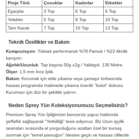
Proje Türü
Çocuklar
Kadınlar
Erkekler
Eşarplar
3 Top
6 Top
6 Top
Yelekler
5 Top
8 Top
10 Top
Tam Kazak
7 Top
10 Top
13 Top
Teknik Özellikler ve Bakım
Kompozisyon
: Yüksek performanslı %78 Pamuk / %22 Akrilik
karışımı.
Ağırlık/Uzunluk
: Top başına 50g ±2g / Yaklaşık. 130 Metre.
Ölçer
: 1,5 mm İnce İplik.
Bakım
: Korumak için elde yıkama veya çamaşır torbasında
hassas programda makinede yıkama önerilir "bulut" dokusu.
Kuruması için düz bir şekilde yatırın.
Neden Sprey Yün Koleksiyonumuzu Seçmelisiniz?
Premium Sprey Yün İpliğimizin benzersiz yapısı hakkında
şeffaflık sağlayarak "Yetkililiği" tesis ediyoruz. Biz Uzun işçilik
seansları sırasında el yorgunluğunu azaltan özel bir kumaş
sunmak için "temel pamuğun" ötesine geçin ve hassas ciltlerde