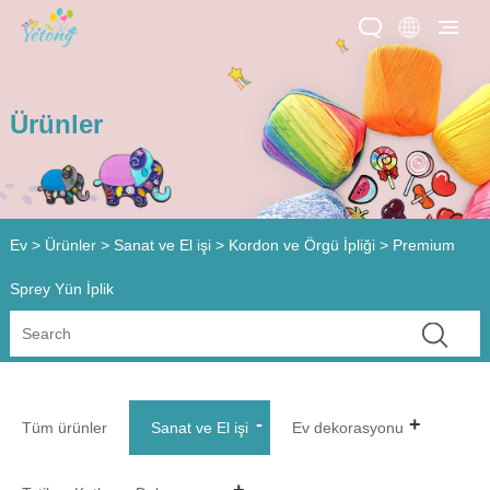
Ürünler
Ev
>
Ürünler
>
Sanat ve El işi
>
Kordon ve Örgü İpliği
> Premium
Sprey Yün İplik
Tüm ürünler
Sanat ve El işi
Ev dekorasyonu