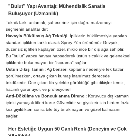
"Bulut" Yapı Avantajı: Mühendislik Sanatla
Buluşuyor (Uzmanlık)
Teknik farkı anlamak, şaheseriniz için doğru malzemeyi
seçmenin anahtarıdır:
Havayla Bükülmüş Ağ Tekniği
: İpliklerin bükülmesiyle yapılan
standart iplikten farklı olarak Sprey Yün ürünümüz Gevşek,
düzensiz iç lifleri kaplayan özel, mikro ince bir dış ağa sahiptir.
Bu "bulut" yapısı havayı hapsederek üstün sıcaklık ve geleneksel
ipliklerde bulunmayan bir "sıçrama" sağlar.
Üstün Dikiş Tanımı
: Ağ benzeri kaplama nedeniyle tek katlar
görülmezken, ortaya çıkan kumaş inanılmaz derecede
tekdüzedir. Öne çıkan lila yelekte görüldüğü gibi dikişler temiz,
hacimli görünüyor, ve profesyonel.
Anti-Dökülme ve Boncuklanma Direnci
: Koruyucu dış katman
içteki yumuşak lifleri korur Güvenlidir ve giysilerinizin birden fazla
kez giyildikten sonra bile tüy bırakmayan ve güzel kalmasını
sağlar.
Her Estetiğe Uygun 50 Canlı Renk (Deneyim ve Çok