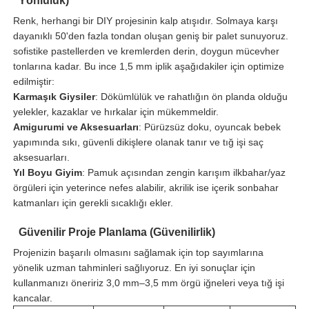
Yönlülük)
Renk, herhangi bir DIY projesinin kalp atışıdır. Solmaya karşı
dayanıklı 50'den fazla tondan oluşan geniş bir palet sunuyoruz.
sofistike pastellerden ve kremlerden derin, doygun mücevher
tonlarına kadar. Bu ince 1,5 mm iplik aşağıdakiler için optimize
edilmiştir:
Karmaşık Giysiler
: Dökümlülük ve rahatlığın ön planda olduğu
yelekler, kazaklar ve hırkalar için mükemmeldir.
Amigurumi ve Aksesuarları
: Pürüzsüz doku, oyuncak bebek
yapımında sıkı, güvenli dikişlere olanak tanır ve tığ işi saç
aksesuarları.
Yıl Boyu Giyim
: Pamuk açısından zengin karışım ilkbahar/yaz
örgüleri için yeterince nefes alabilir, akrilik ise içerik sonbahar
katmanları için gerekli sıcaklığı ekler.
Güvenilir Proje Planlama (Güvenilirlik)
Projenizin başarılı olmasını sağlamak için top sayımlarına
yönelik uzman tahminleri sağlıyoruz. En iyi sonuçlar için
kullanmanızı öneririz 3,0 mm–3,5 mm örgü iğneleri veya tığ işi
kancalar.