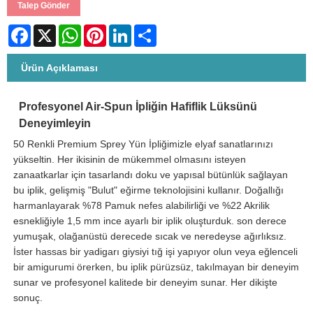
Talep Gönder
Facebook
X
WhatsApp
Pinterest
LinkedIn
Share
Ürün Açıklaması
Profesyonel Air-Spun İpliğin Hafiflik Lüksünü
Deneyimleyin
50 Renkli Premium Sprey Yün İpliğimizle elyaf sanatlarınızı
yükseltin. Her ikisinin de mükemmel olmasını isteyen
zanaatkarlar için tasarlandı doku ve yapısal bütünlük sağlayan
bu iplik, gelişmiş "Bulut" eğirme teknolojisini kullanır. Doğallığı
harmanlayarak %78 Pamuk nefes alabilirliği ve %22 Akrilik
esnekliğiyle 1,5 mm ince ayarlı bir iplik oluşturduk. son derece
yumuşak, olağanüstü derecede sıcak ve neredeyse ağırlıksız.
İster hassas bir yadigarı giysiyi tığ işi yapıyor olun veya eğlenceli
bir amigurumi örerken, bu iplik pürüzsüz, takılmayan bir deneyim
sunar ve profesyonel kalitede bir deneyim sunar. Her dikişte
sonuç.