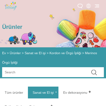
Ürünler
Ev
>
Ürünler
>
Sanat ve El işi
>
Kordon ve Örgü İpliği
> Merinos
Örgü İpliği
Tüm ürünler
Sanat ve El işi
Ev dekorasyonu