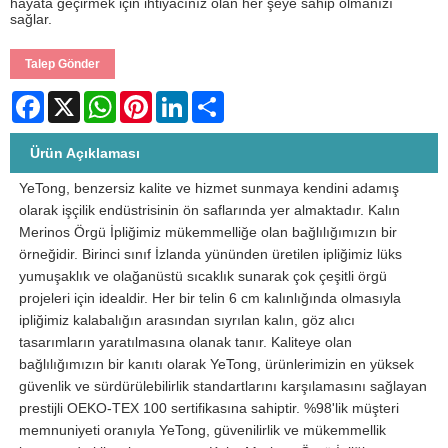
hayata geçirmek için ihtiyacınız olan her şeye sahip olmanızı
sağlar.
Talep Gönder
Facebook
X
WhatsApp
Pinterest
LinkedIn
Share
Ürün Açıklaması
YeTong, benzersiz kalite ve hizmet sunmaya kendini adamış
olarak işçilik endüstrisinin ön saflarında yer almaktadır. Kalın
Merinos Örgü İpliğimiz mükemmelliğe olan bağlılığımızın bir
örneğidir. Birinci sınıf İzlanda yününden üretilen ipliğimiz lüks
yumuşaklık ve olağanüstü sıcaklık sunarak çok çeşitli örgü
projeleri için idealdir. Her bir telin 6 cm kalınlığında olmasıyla
ipliğimiz kalabalığın arasından sıyrılan kalın, göz alıcı
tasarımların yaratılmasına olanak tanır. Kaliteye olan
bağlılığımızın bir kanıtı olarak YeTong, ürünlerimizin en yüksek
güvenlik ve sürdürülebilirlik standartlarını karşılamasını sağlayan
prestijli OEKO-TEX 100 sertifikasına sahiptir. %98'lik müşteri
memnuniyeti oranıyla YeTong, güvenilirlik ve mükemmellik